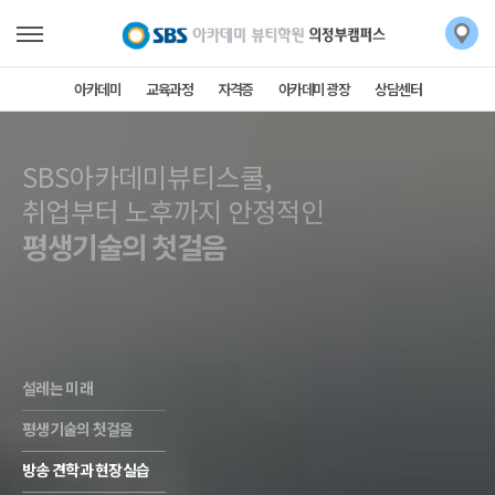
아카데미
교육과정
자격증
아카데미 광장
상담센터
SBS아카데미뷰티스쿨,
SBS아카데미뷰티스쿨,
취업부터 노후까지 안정적인
평생기술의 첫걸음
설레는 미래
평생기술의 첫걸음
방송 견학과 현장실습