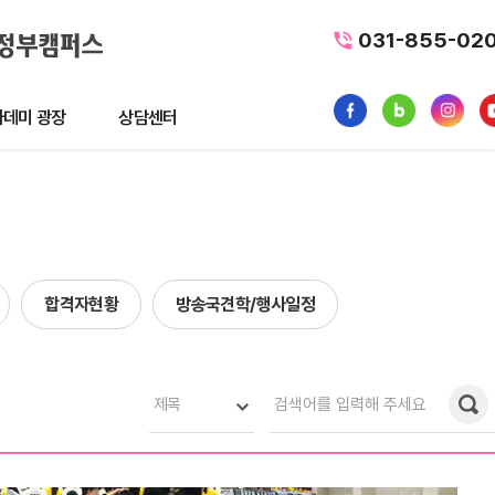
031-855-02
데미 광장
상담센터
광장
상담센터
뉴스
수강료조회
1:1 문의
합격자현황
방송국견학/행사일정
품
내일배움카드
터뷰
가맹/제휴문의
후기
자주묻는질문
제목
황
사일정