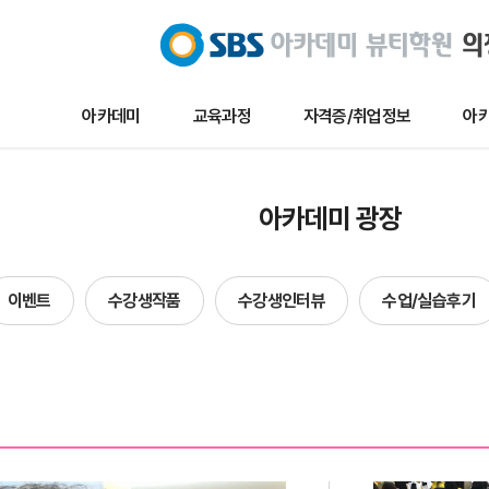
아카데미
교육과정
자격증/취업정보
아카
교육과정
자격증/취업정보
아카데미 
아카데미 광장
메이크업
채용/취업정보
아카데미 
네일아트
자격증정보
이벤트
이벤트
수강생작품
수강생인터뷰
수업/실습후기
헤어
자료실
수강생작
에스테틱
수강생인
단과
수업및실습
합격자현
방송국견학/행