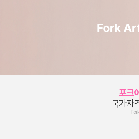
포크
국가자
For