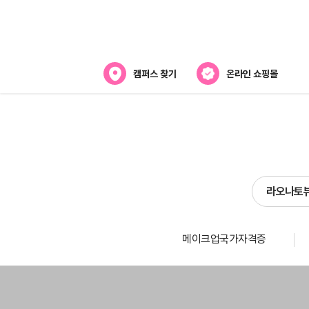
캠퍼스 찾기
온라인 쇼핑몰
뷰티스쿨 소개
강사진 소개
라오
전국캠퍼스 찾기
라오나토
제휴협력사
스
메이크업국가자격증