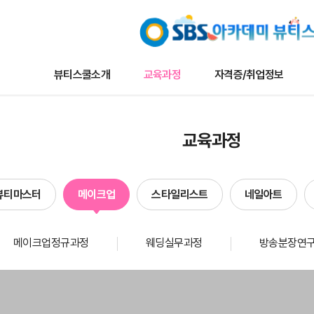
뷰티스쿨소개
교육과정
자격증/취업정보
교육과정
자격증/취업정보
커뮤니
교육과정
나토뷰티마스터
채용/취업정보
뷰티스쿨 
메이크업
자격증정보
트렌드 뉴
뷰티마스터
메이크업
스타일리스트
네일아트
타일리스트
자료실
이벤트
네일아트
수강생작
메이크업정규과정
웨딩실무과정
방송분장연
헤어
수강생인
에스테틱
합격자현
단과
방송국견학/행