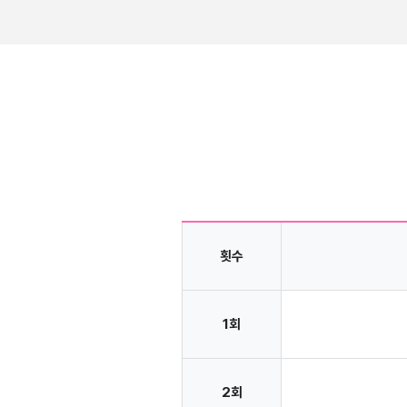
횟수
1회
2회