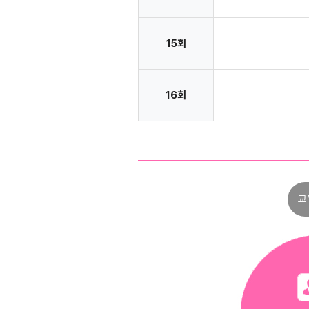
15회
16회
교