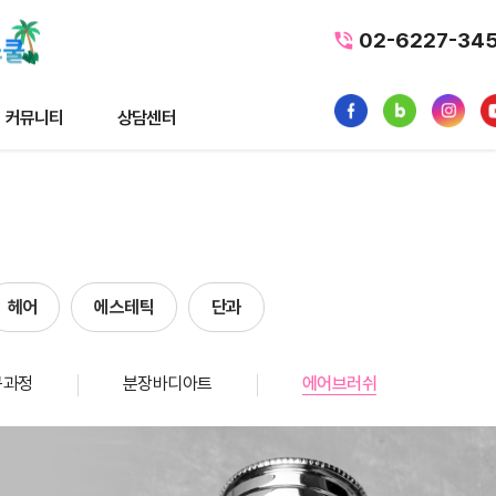
02-6227-34
커뮤니티
상담센터
티
상담센터
뉴스
수강료조회
스
1:1 문의
헤어
에스테틱
단과
내일배움카드
품
가맹/제휴문의
구과정
분장바디아트
에어브러쉬
터뷰
자주묻는질문
황
사일정