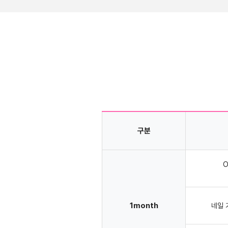
구분
O
1month
네일 