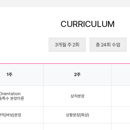
CURRICULUM
3개월 주 2회
총 24회 수업
1주
2주
Orientation
상처분장
송특수 분장이론
코믹(바보)분장
상황분장(화상)