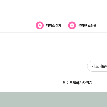
캠퍼스 찾기
온라인 쇼핑몰
뷰티스쿨 소개
강사진 소개
라오
전국캠퍼스 찾기
라오나토
제휴협력사
스
메이크업국가자격증