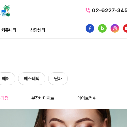
02-6227-34
커뮤니티
상담센터
티
상담센터
뉴스
수강료조회
스
1:1 문의
헤어
에스테틱
단과
내일배움카드
품
가맹/제휴문의
구과정
분장바디아트
에어브러쉬
터뷰
자주묻는질문
황
사일정