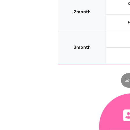
2month
3month
교