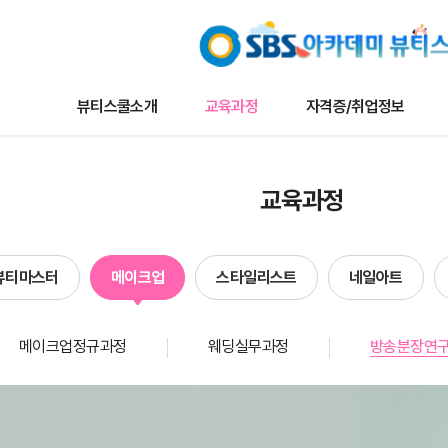
뷰티스쿨소개
교육과정
자격증/취업정보
교육과정
자격증/취업정보
커뮤니
교육과정
나토뷰티마스터
채용/취업정보
뷰티스쿨 
메이크업
자격증정보
트렌드 뉴
뷰티마스터
메이크업
스타일리스트
네일아트
타일리스트
자료실
이벤트
네일아트
수강생작
메이크업정규과정
웨딩실무과정
방송분장연
헤어
수강생인
에스테틱
합격자현
단과
방송국견학/행