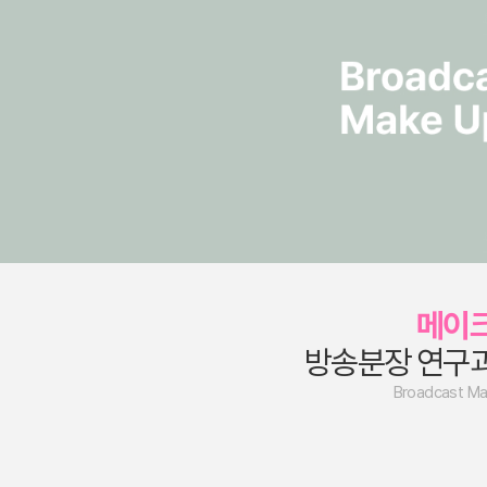
메이
방송분장 연구
Broadcast M