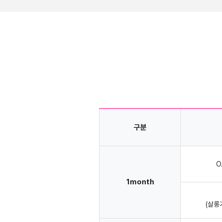
구분
O
1month
(살롱