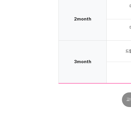
2month
드
3month
교